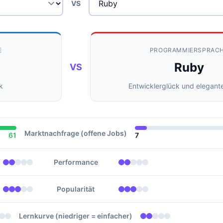
VS
E
PROGRAMMIERSPRAC
Ruby
VS
k
Entwicklerglück und elegant
Marktnachfrage (offene Jobs)
61
7
Performance
Popularität
Lernkurve (niedriger = einfacher)