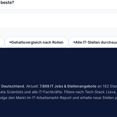
 beste?
Gehaltsvergleich nach Rollen
Alle IT-Stellen durchs
r Deutschland
. Aktuell:
7.869
IT Jobs & Stellenangebote
an
162
Stan
a Scientists und alle IT-Fachkräfte. Filtere nach Tech-Stack (Java, 
folge den Markt im
IT-Arbeitsmarkt-Report
und erhalte neue Stellen p