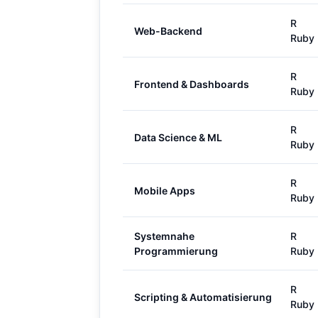
R
Web-Backend
Ruby
R
Frontend & Dashboards
Ruby
R
Data Science & ML
Ruby
R
Mobile Apps
Ruby
Systemnahe
R
Programmierung
Ruby
R
Scripting & Automatisierung
Ruby