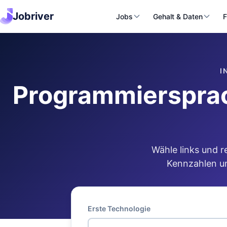
Jobriver
Jobs
Gehalt & Daten
F
I
Programmiersprac
Wähle links und r
Kennzahlen un
Erste Technologie