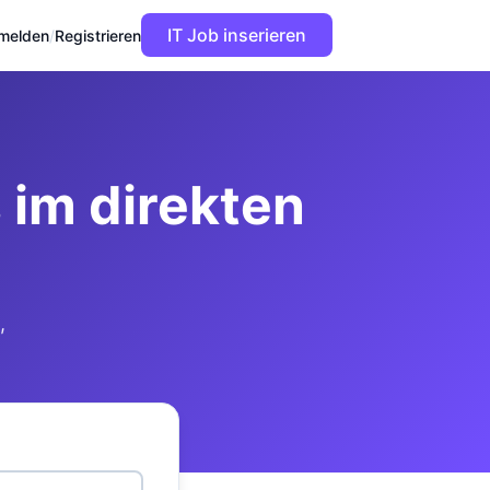
IT Job inserieren
melden
/
Registrieren
im direkten
,