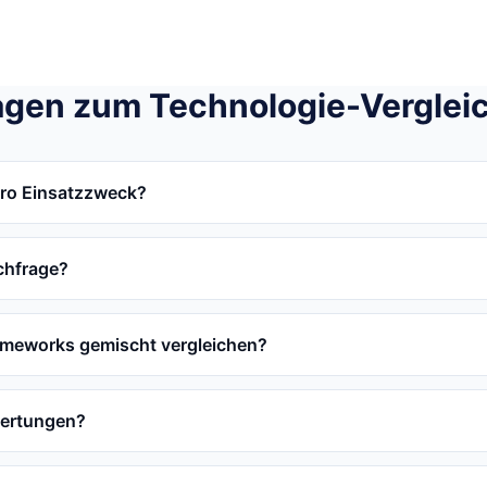
agen zum Technologie-Verglei
pro Einsatzzweck?
chfrage?
ameworks gemischt vergleichen?
wertungen?