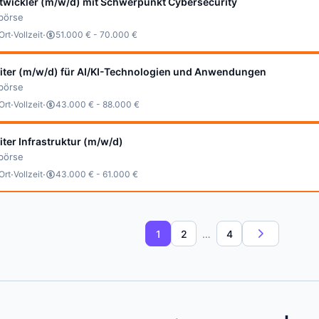
twickler (m/w/d) mit Schwerpunkt Cybersecurity
bbörse
·
·
Ort
Vollzeit
51.000 € - 70.000 €
eiter (m/w/d) für AI/KI-Technologien und Anwendungen
bbörse
·
·
Ort
Vollzeit
43.000 € - 88.000 €
iter Infrastruktur (m/w/d)
bbörse
·
·
Ort
Vollzeit
43.000 € - 61.000 €
1
2
…
4