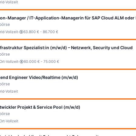
·
rid
Vollzeit
tion-Manager / IT-Application-Managerin für SAP Cloud ALM oder
bbörse
·
·
rid
Vollzeit
63.800 € - 86.700 €
nfrastruktur Spezialist:in (m/w/d) – Netzwerk, Security und Cloud
bbörse
·
·
Ort
Vollzeit
60.000 € - 75.000 €
kend Engineer Video/Realtime (m/w/d)
bbörse
·
rid
Vollzeit
wickler Projekt & Service Pool (m/w/d)
bbörse
·
Ort
Vollzeit