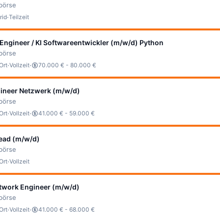
bbörse
·
rid
Teilzeit
Engineer / KI Softwareentwickler (m/w/d) Python
bbörse
·
·
Ort
Vollzeit
70.000 € - 80.000 €
ineer Netzwerk (m/w/d)
bbörse
·
·
Ort
Vollzeit
41.000 € - 59.000 €
Lead (m/w/d)
bbörse
·
Ort
Vollzeit
etwork Engineer (m/w/d)
bbörse
·
·
Ort
Vollzeit
41.000 € - 68.000 €