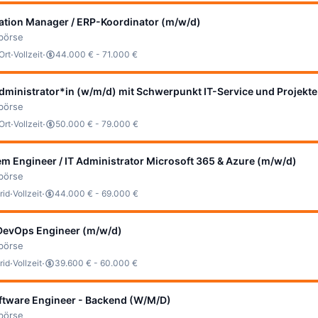
ation Manager / ERP-Koordinator (m/w/d)
bbörse
·
·
Ort
Vollzeit
44.000 € - 71.000 €
ministrator*in (w/m/d) mit Schwerpunkt IT-Service und Projekte
bbörse
·
·
Ort
Vollzeit
50.000 € - 79.000 €
m Engineer / IT Administrator Microsoft 365 & Azure (m/w/d)
bbörse
·
·
rid
Vollzeit
44.000 € - 69.000 €
DevOps Engineer (m/w/d)
bbörse
·
·
rid
Vollzeit
39.600 € - 60.000 €
oftware Engineer - Backend (W/M/D)
bbörse