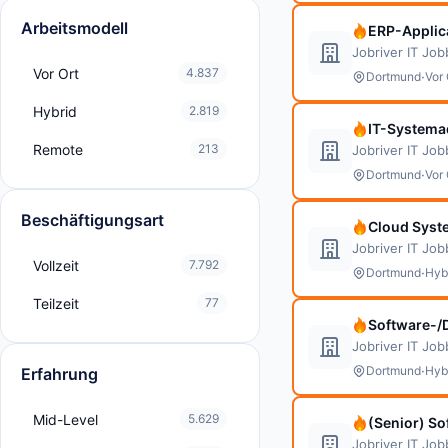
Arbeitsmodell
ERP-Applic
Jobriver IT Jo
Vor Ort
4.837
·
Dortmund
Vor 
Hybrid
2.819
IT-Systemad
Remote
213
Jobriver IT Jo
·
Dortmund
Vor 
Beschäftigungsart
Cloud Syste
Jobriver IT Jo
Vollzeit
7.792
·
Dortmund
Hyb
Teilzeit
77
Software-/
Jobriver IT Jo
·
Dortmund
Hyb
Erfahrung
Mid-Level
5.629
(Senior) S
Jobriver IT Jo