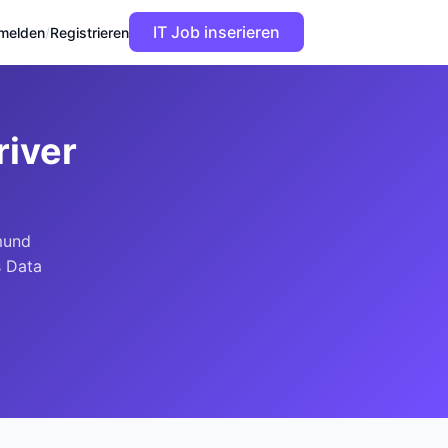
IT Job inserieren
melden
/
Registrieren
river
mund
s Data