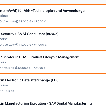
ant (m/w/d) für AI/KI-Technologien und Anwendungen
bbörse
·
·
Ort
Vollzeit
43.000 € - 81.000 €
 Security (ISMS) Consultant (m/w/d)
bbörse
·
·
Ort
Vollzeit
44.000 € - 64.000 €
P Berater:in PLM - Product Lifecycle Management
bbörse
·
·
rid
Vollzeit
58.000 € - 79.000 €
:in Electronic Data Interchange (EDI)
bbörse
·
rid
Teilzeit
:in Manufacturing Execution - SAP Digital Manufacturing