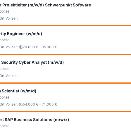
 Projektleiter (m/w/d) Schwerpunkt Software
bbörse
·
Ort
Vollzeit
ity Engineer (w/m/d)
bbörse
·
·
Ort
Vollzeit
70.000 € - 95.000 €
 Security Cyber Analyst (m/w/d)
bbörse
·
Ort
Vollzeit
a Scientist (w/m/d)
bbörse
·
·
Ort
Vollzeit
54.000 € - 74.000 €
rt SAP Business Solutions (m/w/x)
bbörse