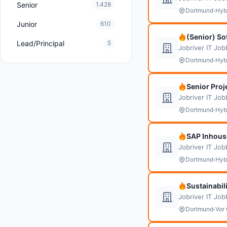
Senior
1.428
·
Dortmund
Hyb
Junior
610
(Senior) So
Lead/Principal
5
Jobriver IT Jo
·
Dortmund
Hyb
Senior Proj
Jobriver IT Jo
·
Dortmund
Hyb
SAP Inhous
Jobriver IT Jo
·
Dortmund
Hyb
Sustainabil
Jobriver IT Jo
·
Dortmund
Vor 