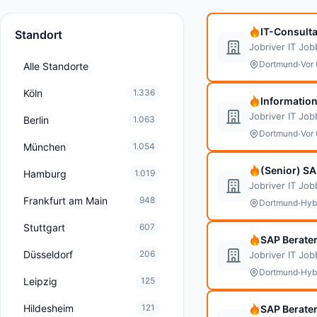
IT-Consult
Standort
Jobriver IT Jo
·
Dortmund
Vor 
Alle Standorte
Köln
1.336
Information
Jobriver IT Jo
Berlin
1.063
·
Dortmund
Vor 
München
1.054
(Senior) SA
Hamburg
1.019
Jobriver IT Jo
Frankfurt am Main
948
·
Dortmund
Hyb
Stuttgart
607
SAP Berater
Düsseldorf
206
Jobriver IT Jo
·
Dortmund
Hyb
Leipzig
125
Hildesheim
121
SAP Berater