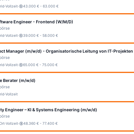
·
·
rid
Vollzeit
43.000 € - 63.000 €
ftware Engineer - Frontend (W/M/D)
bbörse
·
·
rid
Vollzeit
39.000 € - 58.000 €
ect Manager (m/w/d) - Organisatorische Leitung von IT-Projekten
bbörse
·
·
rid
Vollzeit
65.000 € - 75.000 €
e Berater (m/w/d)
bbörse
·
rid
Vollzeit
ity Engineer – KI & Systems Engineering (m/w/d)
bbörse
·
·
Ort
Vollzeit
48.360 € - 77.400 €