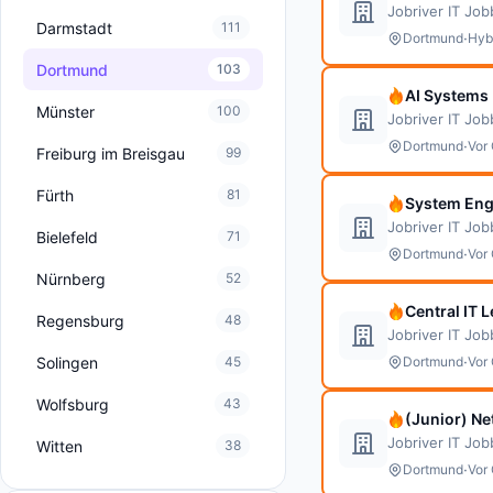
Jobriver IT Jo
Darmstadt
111
·
Dortmund
Hyb
Dortmund
103
AI Systems 
Münster
100
Jobriver IT Jo
·
Dortmund
Vor 
Freiburg im Breisgau
99
Fürth
81
System Eng
Jobriver IT Jo
Bielefeld
71
·
Dortmund
Vor 
Nürnberg
52
Central IT 
Regensburg
48
Jobriver IT Jo
·
Solingen
45
Dortmund
Vor 
Wolfsburg
43
(Junior) N
Jobriver IT Jo
Witten
38
·
Dortmund
Vor 