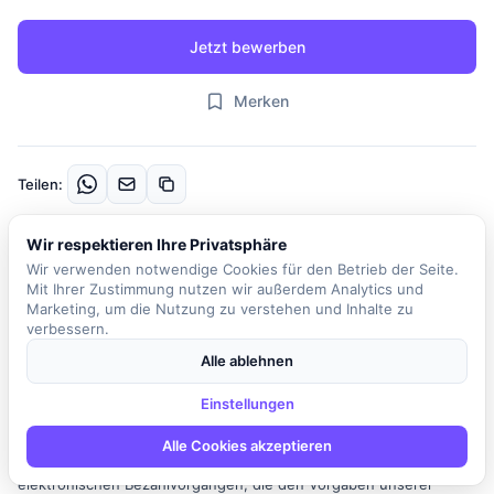
Jetzt bewerben
Merken
Teilen:
Wir respektieren Ihre Privatsphäre
Beschreibung
Wir verwenden notwendige Cookies für den Betrieb der Seite.
Mit Ihrer Zustimmung nutzen wir außerdem Analytics und
Wir suchen einen engagierten Embedded Softwareentwickler
Marketing, um die Nutzung zu verstehen und Inhalte zu
(m/w/d) mit einem besonderen Fokus auf IT-Sicherheit und
verbessern.
Zahlungsverkehrsterminals, der unser Team verstärkt. In dieser
Alle ablehnen
Rolle sind Sie verantwortlich für die Entwicklung von
kryptographischen Verfahren, die in einem Trusted Execution
Einstellungen
Environment (TEE) ausgeführt werden und von
Kundenanwendungen verwendet werden. Zu Ihren Aufgaben
Alle Cookies akzeptieren
gehört die Entwicklung von Applikationen zur Abwicklung von
elektronischen Bezahlvorgängen, die den Vorgaben unserer