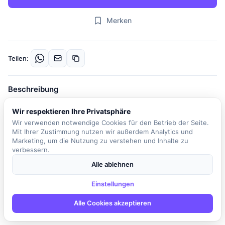
Merken
Teilen:
Beschreibung
Das Unternehmen sucht einen motivierten (Junior) Data Engineer,
Wir respektieren Ihre Privatsphäre
der Teil eines dynamischen Teams wird, das die komplette Data-
Wir verwenden notwendige Cookies für den Betrieb der Seite.
Architektur transformiert. In dieser Rolle bist du verantwortlich für
Mit Ihrer Zustimmung nutzen wir außerdem Analytics und
die Entwicklung und das Design von skalierbaren, cloudbasierten
Marketing, um die Nutzung zu verstehen und Inhalte zu
verbessern.
Datenplattformen. Du wirst moderne Technologien einsetzen, um
datengetriebene Lösungen zu entwickeln und strategisches Data
Alle ablehnen
Management zu gestalten. Zu deinen Aufgaben gehört die
Umsetzung von ETL/ELT-Prozessen mit Tools wie Airflow und
Einstellungen
Python sowie der Aufbau semantischer Datenmodelle,
Alle Cookies akzeptieren
einschließlich Snowflake, Star Schema und Data Vault. Du
arbeitest eng mit verschiedenen Fachbereichen in agilen Scrum-