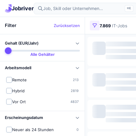
Jobriver
⌘K
Filter
Zurücksetzen
7.869
IT-Jobs
Gehalt (EUR/Jahr)
Alle Gehälter
Arbeitsmodell
Remote
213
Hybrid
2819
Vor Ort
4837
Erscheinungsdatum
Neuer als 24 Stunden
0