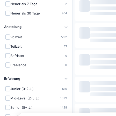
Neuer als 7 Tage
2
Neuer als 30 Tage
904
Anstellung
Vollzeit
7792
Teilzeit
77
Befristet
0
Freelance
0
Erfahrung
Junior (0-2 J.)
610
Mid-Level (2-5 J.)
5629
Senior (5+ J.)
1428