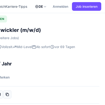
eich
Karriere-Tipps
DE
Anmelden
Job inserieren
HEN
wickler (m/w/d)
eitere Jobs)
Vollzeit
Mid-Level
Ab sofort
vor 69 Tagen
 Jahr
erken