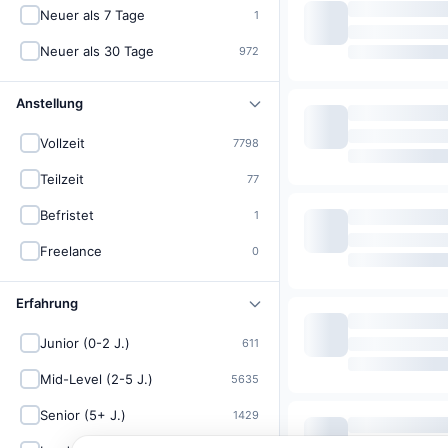
Neuer als 7 Tage
1
Neuer als 30 Tage
972
Anstellung
Vollzeit
7798
Teilzeit
77
Befristet
1
Freelance
0
Erfahrung
Junior (0-2 J.)
611
Mid-Level (2-5 J.)
5635
Senior (5+ J.)
1429