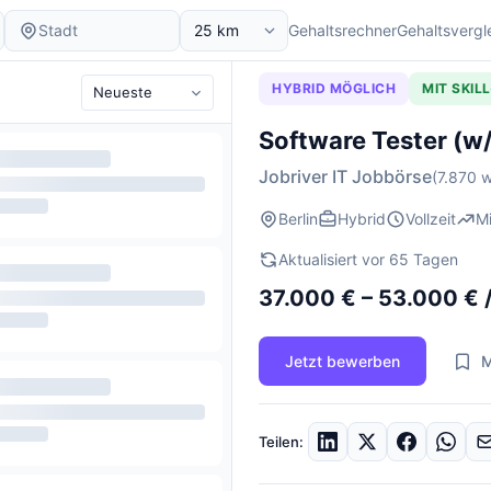
Gehaltsrechner
Gehaltsvergl
HYBRID MÖGLICH
MIT SKIL
Software Tester (w
Jobriver IT Jobbörse
(7.870 w
Berlin
Hybrid
Vollzeit
M
Aktualisiert vor 65 Tagen
37.000 € – 53.000 € /
Jetzt bewerben
M
Teilen: