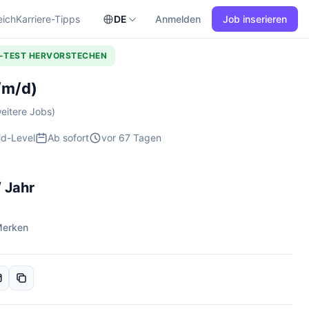
eich
Karriere-Tipps
DE
Anmelden
Job inserieren
L-TEST HERVORSTECHEN
/m/d)
eitere Jobs)
id-Level
Ab sofort
vor 67 Tagen
 Jahr
erken