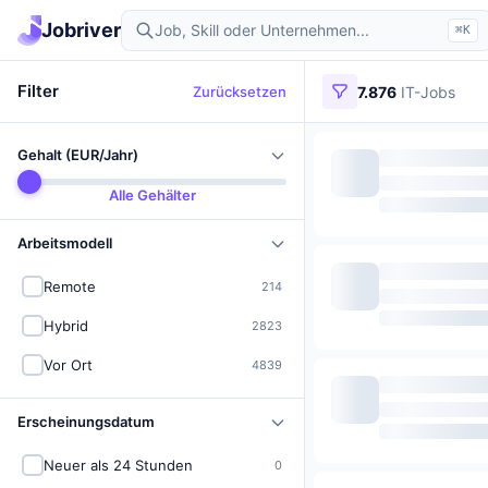
Jobriver
⌘K
Filter
Zurücksetzen
7.876
IT-Jobs
Gehalt (EUR/Jahr)
Alle Gehälter
Arbeitsmodell
Remote
214
Hybrid
2823
Vor Ort
4839
Erscheinungsdatum
Neuer als 24 Stunden
0