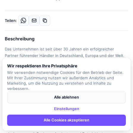
Teilen:
Beschreibung
Das Unternehmen ist seit über 30 Jahren ein erfolgreicher
Partner führender Händler in Deutschland, Europa und der Welt.
Es entwickelt leistungsfähige IT-Lösungen, die das Einkaufen für
Wir respektieren Ihre Privatsphäre
Endkunden zu einem angenehmen Erlebnis machen. In der Rolle
Wir verwenden notwendige Cookies für den Betrieb der Seite.
des Software Testers (w/m/d) in Berlin sind Sie ein wichtiger Teil
Mit Ihrer Zustimmung nutzen wir außerdem Analytics und
dieses Erfolgs. Ihre Aufgaben umfassen die Erstellung und
Marketing, um die Nutzung zu verstehen und Inhalte zu
Spezifizierung logischer und konkreter Testfälle in enger
verbessern.
Abstimmung mit den Projektteams. Zudem automatisieren Sie
Alle ablehnen
Systemtests, Ende-zu-Ende-Tests und Integrationstests. In der
Auslieferungsphase planen und dokumentieren Sie explorative
Einstellungen
Tests und führen diese durch. Die Analyse der Testergebnisse
Alle Cookies akzeptieren
sowie die Mitwirkung an der permanenten Optimierung des
Testprozesses gehören ebenfalls zu Ihren Tätigkeiten. Sie