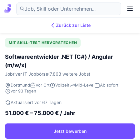
Zurück zur Liste
7.869
IT-Jobs
DE
MIT SKILL-TEST HERVORSTECHEN
Softwareentwickler .NET (C#) / Angular
(m/w/x)
Jobriver IT Jobbörse
(7.863 weitere Jobs)
Dortmund
Vor Ort
Vollzeit
Mid-Level
Ab sofort
vor 93 Tagen
Aktualisiert vor 67 Tagen
51.000 € – 75.000 € / Jahr
Jetzt bewerben