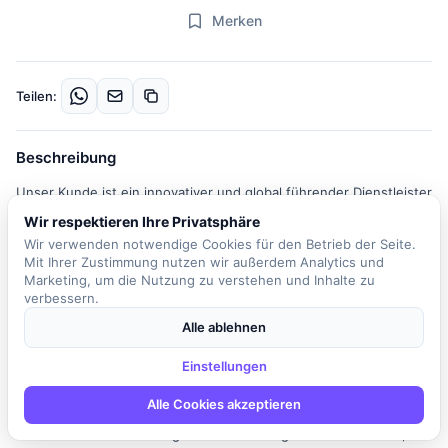
Merken
Teilen:
Beschreibung
Unser Kunde ist ein innovativer und global führender Dienstleister
im Bereich Supply Chain Management und E-Commerce. Mit
Wir respektieren Ihre Privatsphäre
einem großen Team an über 100 Standorten fokussiert sich das
Wir verwenden notwendige Cookies für den Betrieb der Seite.
Unternehmen auf verschiedene Branchen, darunter Consumer
Mit Ihrer Zustimmung nutzen wir außerdem Analytics und
Products, Technologie, Gesundheitswesen, Automobil und
Marketing, um die Nutzung zu verstehen und Inhalte zu
verbessern.
Verlage. In dieser Rolle als Softwareentwickler .NET (C#) / Angular
wirst du an komplexen Softwareprojekten arbeiten, die darauf
Alle ablehnen
abzielen, logistische Prozesse transparent zu gestalten und
Einstellungen
echten Mehrwert zu schaffen. Du bist Teil eines dynamischen
Teams, das Verantwortung übernimmt und kontinuierlich an der
Alle Cookies akzeptieren
Verbesserung der IT-Architekturen arbeitet. Deine Aufgaben
umfassen die Entwicklung und Erweiterung von B2B-Portalen, die