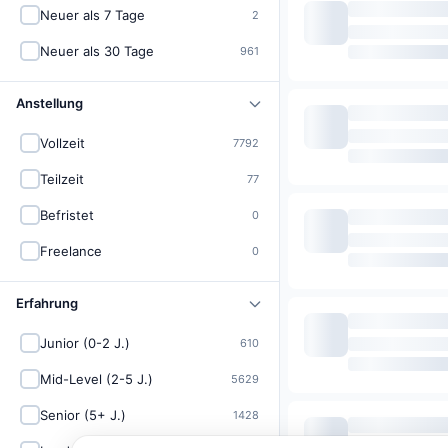
Neuer als 7 Tage
2
Neuer als 30 Tage
961
Anstellung
Vollzeit
7792
Teilzeit
77
Befristet
0
Freelance
0
Erfahrung
Junior (0-2 J.)
610
Mid-Level (2-5 J.)
5629
Senior (5+ J.)
1428