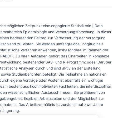
stmöglichen Zeitpunkt eine engagierte Statistikerin | Data
grammbereich Epidemiologie und Versorgungsforschung. In dieser
, einen bedeutenden Beitrag zur Verbesserung der Versorgung
tschland zu leisten. Sie werden umfangreiche, longitudinale
statistische Verfahren anwenden, insbesondere im Rahmen der
 RABBIT. Zu Ihren Aufgaben gehört das Einarbeiten in komplexe
terentwicklung bestehender SAS- und R-Programmcodes. Darüber
tatistische Analysen durch und sind aktiv an der Erstellung
 sowie Studienberichten beteiligt. Die Teilnahme an nationalen
urch eigene Vorträge oder Poster ist ebenfalls ein wichtiger
 Team besteht aus hochmotivierten Fachleuten, die interdisziplinär
en wissenschaftlichen Austausch freuen. Sie profitieren von
bengebiet, flexiblen Arbeitszeiten und der Möglichkeit zur
rhabens. Das Arbeitsverhältnis ist zunächst auf zwei Jahre
erlängerung.