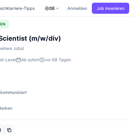
eich
Karriere-Tipps
DE
Anmelden
Job inserieren
HEN
 Scientist (m/w/div)
eitere Jobs)
id-Level
Ab sofort
vor 68 Tagen
 kommuniziert
erken