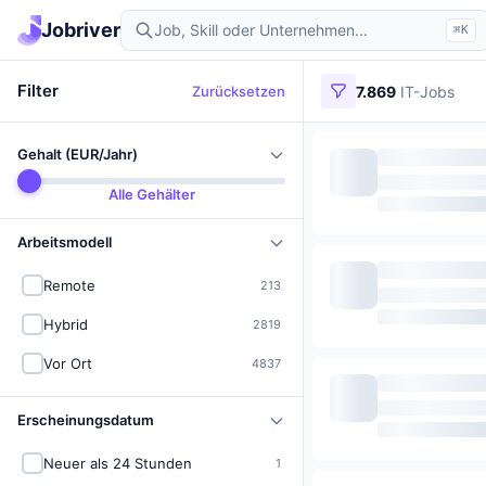
Jobriver
⌘K
Filter
Zurücksetzen
7.869
IT-Jobs
Gehalt (EUR/Jahr)
Alle Gehälter
Arbeitsmodell
Remote
213
Hybrid
2819
Vor Ort
4837
Erscheinungsdatum
Neuer als 24 Stunden
1