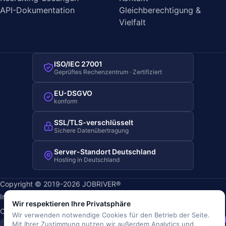
API-Dokumentation
Gleichberechtigung &
Vielfalt
ISO/IEC 27001
Geprüftes Rechenzentrum · Zertifiziert
EU-DSGVO
konform
SSL/TLS-verschlüsselt
Sichere Datenübertragung
Server-Standort Deutschland
Hosting in Deutschland
Copyright © 2019-2026 JOBRIVER®
Impressum
·
Datenschutz
·
AGB
·
Nutzungsbedingungen
·
Wir respektieren Ihre Privatsphäre
Cookie-Richtlinie
·
Cookie-Einstellungen
Wir verwenden notwendige Cookies für den Betrieb der Seite.
SiSt
JR
Mit Ihrer Zustimmung nutzen wir außerdem Analytics und