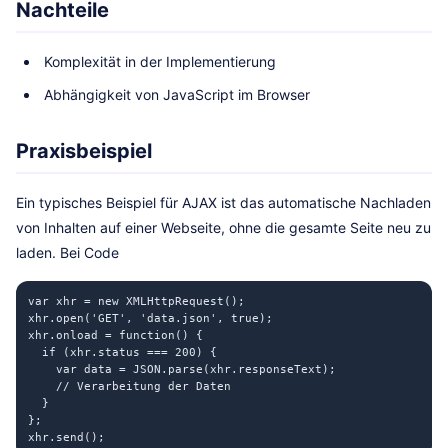
Nachteile
Komplexität in der Implementierung
Abhängigkeit von JavaScript im Browser
Praxisbeispiel
Ein typisches Beispiel für AJAX ist das automatische Nachladen
von Inhalten auf einer Webseite, ohne die gesamte Seite neu zu
laden. Bei Code
var xhr = new XMLHttpRequest();

xhr.open('GET', 'data.json', true);

xhr.onload = function() {

  if (xhr.status === 200) {

    var data = JSON.parse(xhr.responseText);

    // Verarbeitung der Daten

  }

};

xhr.send();