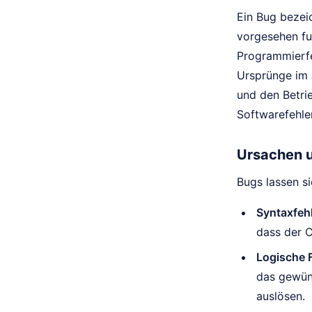
Ein Bug bezei
vorgesehen fu
Programmierfe
Ursprünge im J
und den Betri
Softwarefehle
Ursachen u
Bugs lassen si
Syntaxfehl
dass der C
Logische F
das gewüns
auslösen.