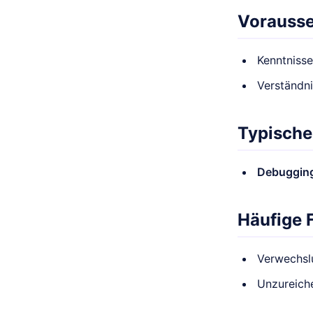
Vorauss
Kenntniss
Verständn
Typische
Debuggin
Häufige 
Verwechsl
Unzureiche