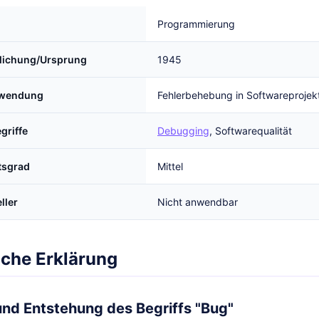
Programmierung
tlichung/Ursprung
1945
rwendung
Fehlerbehebung in Softwareprojek
griffe
Debugging
, Softwarequalität
tsgrad
Mittel
ller
Nicht anwendbar
iche Erklärung
 und Entstehung des Begriffs "Bug"