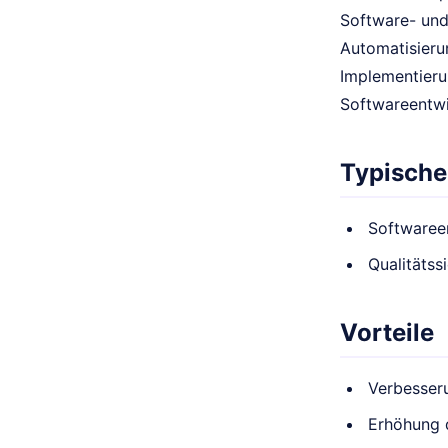
Software- und
Automatisieru
Implementieru
Softwareentwi
Typische
Softwaree
Qualitätss
Vorteile
Verbesseru
Erhöhung 