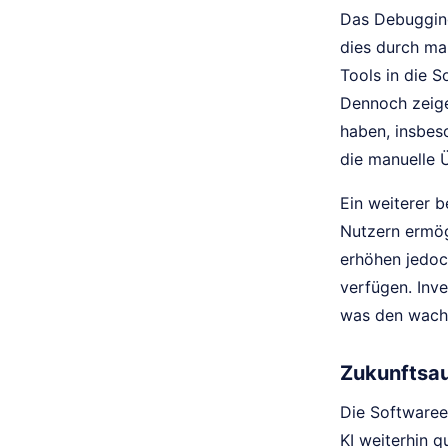
Das Debugging
dies durch ma
Tools in die 
Dennoch zeige
haben, insbeso
die manuelle 
Ein weiterer 
Nutzern ermög
erhöhen jedoc
verfügen. Inve
was den wachs
Zukunftsau
Die Softwaree
KI weiterhin q