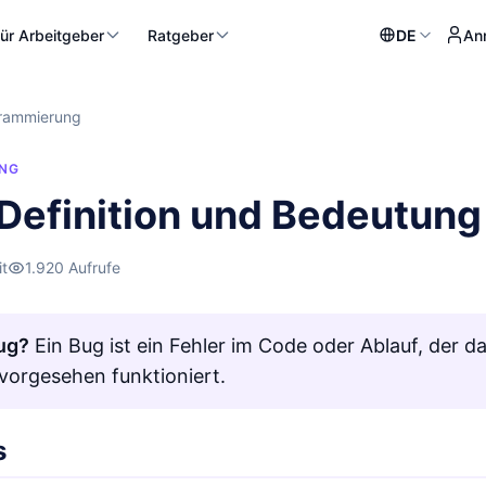
ür Arbeitgeber
Ratgeber
DE
An
rammierung
NG
 Definition und Bedeutung
it
1.920 Aufrufe
ug?
Ein Bug ist ein Fehler im Code oder Ablauf, der d
 vorgesehen funktioniert.
s