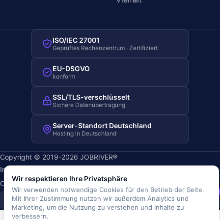
ISO/IEC 27001
Geprüftes Rechenzentrum · Zertifiziert
EU-DSGVO
konform
SSL/TLS-verschlüsselt
Sichere Datenübertragung
Server-Standort Deutschland
Hosting in Deutschland
Copyright © 2019-2026 JOBRIVER®
Impressum
·
Datenschutz
·
AGB
·
Nutzungsbedingungen
·
Wir respektieren Ihre Privatsphäre
Cookie-Richtlinie
·
Cookie-Einstellungen
Wir verwenden notwendige Cookies für den Betrieb der Seite.
SiSt
JR
Mit Ihrer Zustimmung nutzen wir außerdem Analytics und
Marketing, um die Nutzung zu verstehen und Inhalte zu
verbessern.