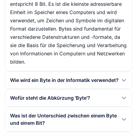
entspricht 8 Bit. Es ist die kleinste adressierbare
Einheit im Speicher eines Computers und wird
verwendet, um Zeichen und Symbole im digitalen
Format darzustellen. Bytes sind fundamental für
verschiedene Datenstrukturen und -formate, da
sie die Basis für die Speicherung und Verarbeitung
von Informationen in Computern und Netzwerken
bilden.
Wie wird ein Byte in der Informatik verwendet?
In der Informatik wird ein Byte häufig verwendet,
Wofür steht die Abkürzung 'Byte'?
um Daten zu speichern und zu übertragen. Jedes
Zeichen in einem Textdokument, jede
Die Abkürzung 'Byte' stammt vom englischen
Was ist der Unterschied zwischen einem Byte
Farbkomponente in einem Bild und jede
Wort 'bite', was so viel wie 'Biss' bedeutet. Der
und einem Bit?
Audiodatei wird in Bytes codiert. Die Größe von
Begriff wurde gewählt, um die kleinste Einheit von
Dateien wird oft in Kilobyte (KB), Megabyte (MB)
Daten zu beschreiben, die in einem Computer
Ein Bit ist die kleinste Informationseinheit in der