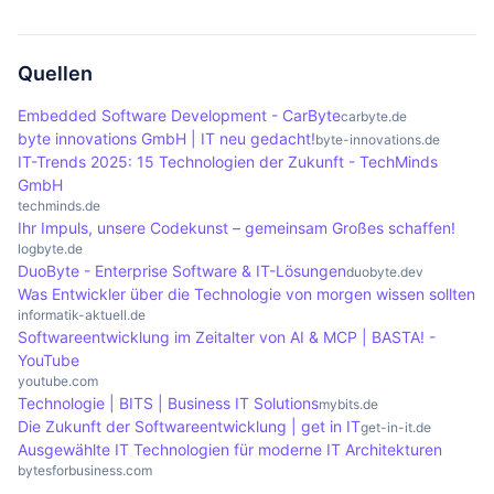
werden, was entscheidend für die Effizienz von
Sie ermöglichen eine effiziente Handhabung von
enthält eine bestimmte Anzahl von Bytes, die die
Um die Anzahl der Bytes in einem Text zu
Softwareanwendungen ist.
Daten, da sie direkt auf die einzelnen Bytes
Informationen darstellen, die gesendet werden
berechnen, kann man die Anzahl der Zeichen im
zugreifen können, was für viele Anwendungen in
sollen. Die Größe dieser Pakete kann die Effizienz
Text zählen und diese Zahl mit der Anzahl der
Quellen
der Softwareentwicklung von Vorteil ist.
der Datenübertragung beeinflussen, da kleinere
Bytes pro Zeichen multiplizieren. In der Regel
Embedded Software Development - CarByte
carbyte.de
Pakete oft schneller übertragen werden können,
benötigt ein Zeichen im UTF-8-Format ein bis vier
byte innovations GmbH | IT neu gedacht!
byte-innovations.de
während größere Pakete mehr Informationen
Bytes, abhängig von der Art des Zeichens. Für
IT-Trends 2025: 15 Technologien der Zukunft - TechMinds
GmbH
enthalten, aber möglicherweise auch mehr
einfache ASCII-Zeichen benötigt jedes Zeichen ein
techminds.de
Verzögerungen verursachen.
Byte. Diese Berechnung ist wichtig, um den
Ihr Impuls, unsere Codekunst – gemeinsam Großes schaffen!
Speicherbedarf von Textdateien zu verstehen.
logbyte.de
DuoByte - Enterprise Software & IT-Lösungen
duobyte.dev
Was Entwickler über die Technologie von morgen wissen sollten
informatik-aktuell.de
Softwareentwicklung im Zeitalter von AI & MCP | BASTA! -
YouTube
youtube.com
Technologie | BITS | Business IT Solutions
mybits.de
Die Zukunft der Softwareentwicklung | get in IT
get-in-it.de
Ausgewählte IT Technologien für moderne IT Architekturen
bytesforbusiness.com