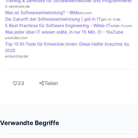
Training & Seminare für Softwareentwickler und Programmierer
Performance. Dies fördert eine
it-seminare.de
umweltfreundlichere Softwareentwicklung und
Was ist Softwareentwicklung? - IBM
ibm.com
Die Zukunft der Softwareentwicklung | get in IT
unterstützt die Einhaltung von Green-Coding-
get-in-it.de
5 Best Practices für Software Engineering - Wilde-IT
wilde-it.com
Praktiken.
Was jeder über IT wissen sollte, in nur 15 Min. (!) - YouTube
youtube.com
Top 10 KI-Tools für Entwickler:innen: Diese Helfer brauchst du
2025
entwickler.de
23
Teilen
Verwandte Begriffe