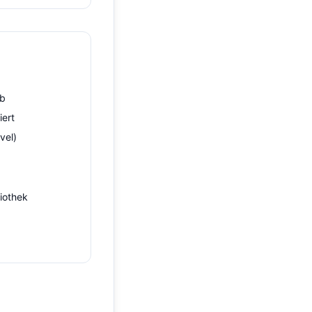
eb
iert
vel)
liothek