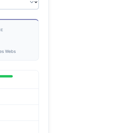
HE
des Webs