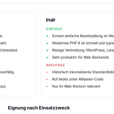
PHP
VORTEILE
le
Extrem einfache Bereitstellung im W
nah)
Modernes PHP 8 ist schnell und typis
& Embedded
Riesige Verbreitung (WordPress, Lara
Sehr produktiv für Web-Backends
NACHTEILE
ranfällig
Historisch inkonsistente Standardbib
Ruf leidet unter Altlasten-Code
Apps
Nur im Web-Kontext relevant
Eignung nach Einsatzzweck