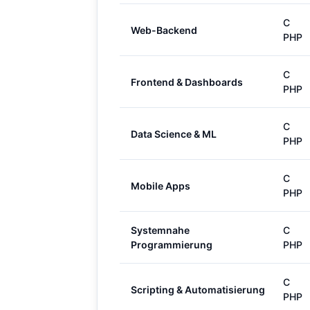
C
Web-Backend
PHP
C
Frontend & Dashboards
PHP
C
Data Science & ML
PHP
C
Mobile Apps
PHP
Systemnahe
C
Programmierung
PHP
C
Scripting & Automatisierung
PHP