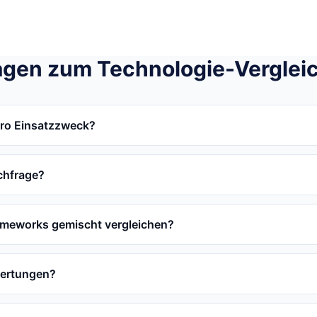
agen zum Technologie-Verglei
pro Einsatzzweck?
chfrage?
ameworks gemischt vergleichen?
wertungen?