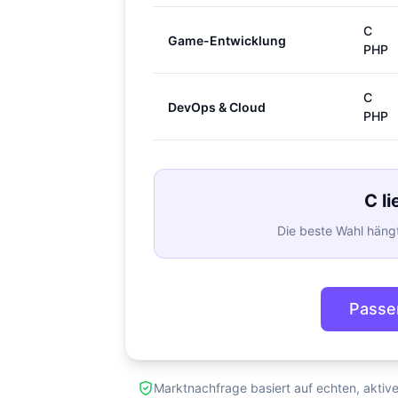
C
Game-Entwicklung
PHP
C
DevOps & Cloud
PHP
C l
Die beste Wahl hängt
Passe
Marktnachfrage basiert auf echten, aktiv