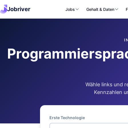
Jobriver
Jobs
Gehalt & Daten
F
I
Programmiersprac
Wähle links und r
Kennzahlen un
Erste Technologie