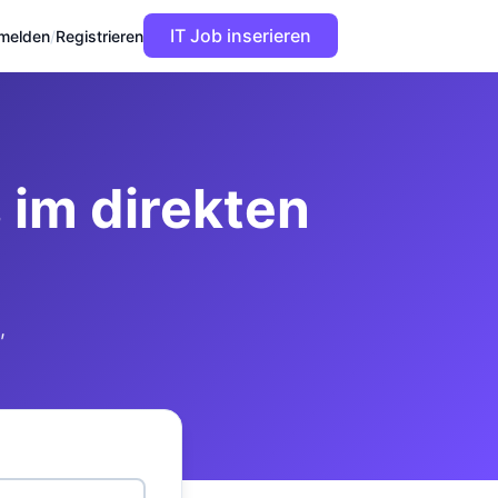
IT Job inserieren
melden
/
Registrieren
im direkten
,