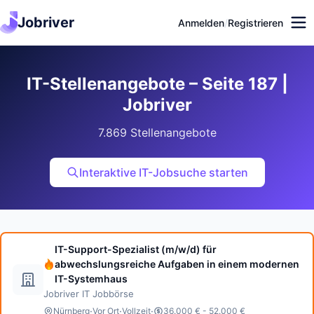
Jobriver
Anmelden
/
Registrieren
IT-Stellenangebote – Seite 187 |
Jobriver
7.869 Stellenangebote
Interaktive IT-Jobsuche starten
IT-Support-Spezialist (m/w/d) für
abwechslungsreiche Aufgaben in einem modernen
IT-Systemhaus
Jobriver IT Jobbörse
·
·
·
Nürnberg
Vor Ort
Vollzeit
36.000 € - 52.000 €