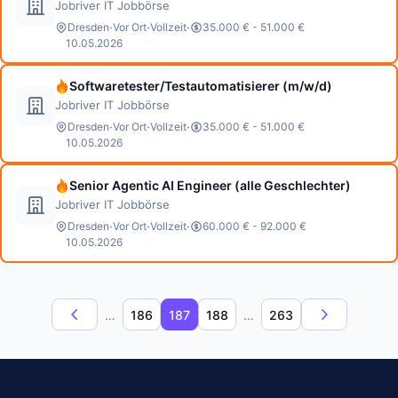
Jobriver IT Jobbörse
·
·
·
Dresden
Vor Ort
Vollzeit
35.000 € - 51.000 €
10.05.2026
Softwaretester/Testautomatisierer (m/w/d)
Jobriver IT Jobbörse
·
·
·
Dresden
Vor Ort
Vollzeit
35.000 € - 51.000 €
10.05.2026
Senior Agentic AI Engineer (alle Geschlechter)
Jobriver IT Jobbörse
·
·
·
Dresden
Vor Ort
Vollzeit
60.000 € - 92.000 €
10.05.2026
…
186
187
188
…
263