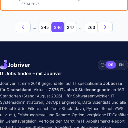
27.04.2026
…
245
246
247
…
263
Jobriver
DE
EN
IT Jobs finden – mit Jobriver
Jobriver ist eine 2019 gegründete, auf IT spezialisierte
Jobbörse
für Deutschland
. Aktuell:
7.876
IT Jobs & Stellenangebote
an
163
Standorten (Stand: August 2026) – für Softwareentwickler, IT-
Systemadministratoren, DevOps Engineers, Data Scientists und alle
IT-Fachkräfte. Filtere nach Tech-Stack (Java, Python, React, AWS
u. v. m.), Erfahrungslevel und Remote-Option, vergleiche IT-Gehälter
im
Gehaltsvergleich
, verfolge den Markt im
IT-Arbeitsmarkt-Report
und erhalte neue Stellen per Job-Alert. Für Bewerber ist die