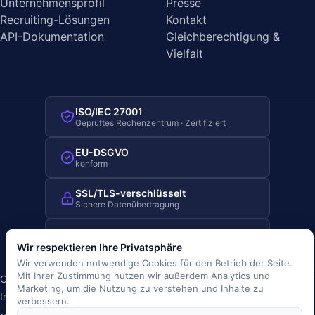
Unternehmensprofil
Presse
Recruiting-Lösungen
Kontakt
API-Dokumentation
Gleichberechtigung &
Vielfalt
ISO/IEC 27001
Geprüftes Rechenzentrum · Zertifiziert
EU-DSGVO
konform
SSL/TLS-verschlüsselt
Sichere Datenübertragung
Server-Standort Deutschland
Hosting in Deutschland
Wir respektieren Ihre Privatsphäre
Wir verwenden notwendige Cookies für den Betrieb der Seite.
Mit Ihrer Zustimmung nutzen wir außerdem Analytics und
Copyright © 2019-2026 JOBRIVER®
Marketing, um die Nutzung zu verstehen und Inhalte zu
Impressum
·
Datenschutz
·
AGB
·
Nutzungsbedingungen
·
verbessern.