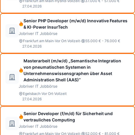
·
·
·
Frankfurt am Main
Hybrid
Vollzeit
37.000 € - 57.000 €
27.04.2026
Senior PHP Developer (m/w/d) Innovative Features
& KI-Power InsurTech
Jobriver IT Jobbörse
·
·
·
Frankfurt am Main
Vor Ort
Vollzeit
55.000 € - 76.000 €
27.04.2026
Masterarbeit (m/w/d) „Semantische Integration
von pneumatischen Systemen in
Unternehmenswissensgraphen über Asset
Administration Shell (AAS)“
Jobriver IT Jobbörse
·
·
Egelsbach
Vor Ort
Vollzeit
27.04.2026
Senior Developer (f/m/d) für Sicherheit und
vertrauliches Computing
Jobriver IT Jobbörse
·
·
·
Frankfurt am Main
Vor Ort
Vollzeit
52.000 € - 81.000 €