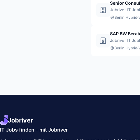
Senior Consul
Jobriver IT Jo
·
·
Berlin
Hybrid
SAP BW Berat
Jobriver IT Jo
·
·
Berlin
Hybrid
Jobriver
IT Jobs finden – mit Jobriver