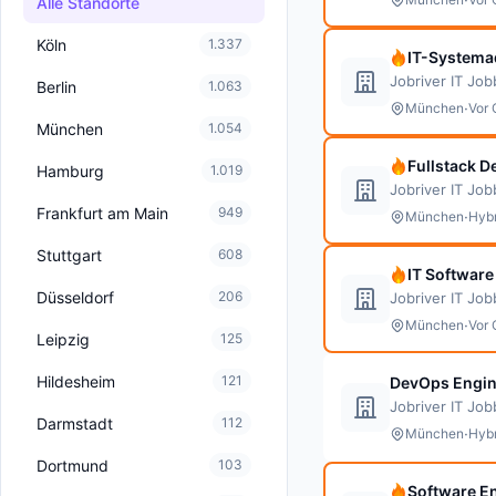
Alle Standorte
Köln
1.337
IT-Systemad
Jobriver IT Jo
Berlin
1.063
·
München
Vor 
München
1.054
Fullstack D
Hamburg
1.019
Jobriver IT Jo
Frankfurt am Main
949
·
München
Hybr
Stuttgart
608
IT Software
Düsseldorf
206
Jobriver IT Jo
·
München
Vor 
Leipzig
125
Hildesheim
121
DevOps Engin
Jobriver IT Jo
Darmstadt
112
·
München
Hybr
Dortmund
103
Software En