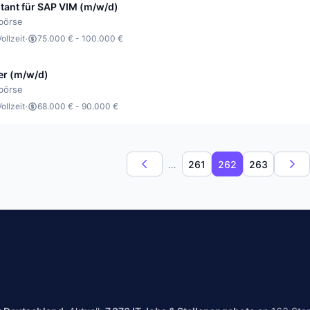
tant für SAP VIM (m/w/d)
bbörse
·
Vollzeit
75.000 € - 100.000 €
er (m/w/d)
bbörse
·
Vollzeit
68.000 € - 90.000 €
…
261
262
263