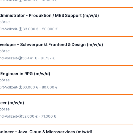
ministrator - Produktion / MES Support (m/w/d)
bbörse
·
·
Ort
Vollzeit
33.000 € - 50.000 €
eveloper – Schwerpunkt Frontend & Design (m/w/d)
bbörse
·
·
id
Vollzeit
56.441 € - 81.737 €
 Engineer in RPG (m/w/d)
bbörse
·
·
Ort
Vollzeit
60.000 € - 80.000 €
eer (m/w/d)
bbörse
·
·
id
Vollzeit
52.000 € - 71.000 €
gineer – Java, Cloud & Microservices (m/w/d)