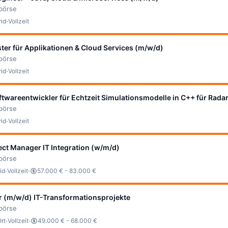
bbörse
·
id
Vollzeit
ter für Applikationen & Cloud Services (m/w/d)
bbörse
·
id
Vollzeit
ftwareentwickler für Echtzeit Simulationsmodelle in C++ für Ra
bbörse
·
id
Vollzeit
ect Manager IT Integration (w/m/d)
bbörse
·
·
id
Vollzeit
57.000 € - 83.000 €
er (m/w/d) IT-Transformationsprojekte
bbörse
·
·
Ort
Vollzeit
49.000 € - 68.000 €