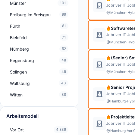
Münster
101
Jobriver IT Jo
·
München
Hybr
Freiburg im Breisgau
99
Fürth
81
Softwaretes
Jobriver IT Jo
Bielefeld
71
·
München
Hybr
Nürnberg
52
(Senior) So
Regensburg
48
Jobriver IT Jo
·
Solingen
45
München
Hybr
Wolfsburg
43
Senior Proj
Jobriver IT Jo
Witten
38
·
Hamburg
Hybr
Arbeitsmodell
Projektleit
Jobriver IT Jo
Vor Ort
4.839
·
Hamburg
Vor 