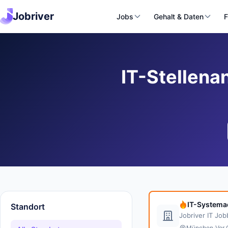
Jobriver
Jobs
Gehalt & Daten
F
IT-Stellena
IT-Systemad
Standort
Jobriver IT Jo
·
München
Vor 