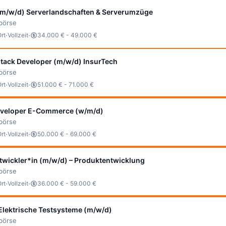
 (m/w/d) Serverlandschaften & Serverumzüge
bbörse
·
·
Ort
Vollzeit
34.000 € - 49.000 €
stack Developer (m/w/d) InsurTech
bbörse
·
·
Ort
Vollzeit
51.000 € - 71.000 €
veloper E-Commerce (w/m/d)
bbörse
·
·
Ort
Vollzeit
50.000 € - 69.000 €
twickler*in (m/w/d) – Produktentwicklung
bbörse
·
·
Ort
Vollzeit
36.000 € - 59.000 €
Elektrische Testsysteme (m/w/d)
bbörse