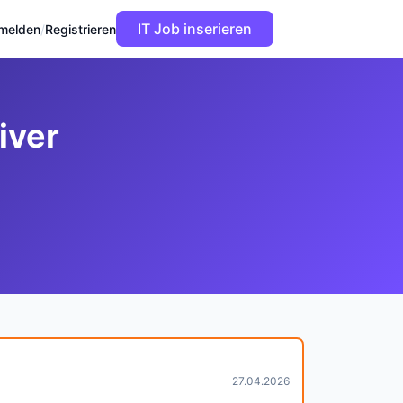
IT Job inserieren
melden
/
Registrieren
iver
27.04.2026