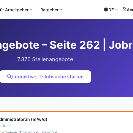
ür Arbeitgeber
Ratgeber
DE
An
ngebote – Seite 262 | Jobr
7.876 Stellenangebote
Interaktive IT-Jobsuche starten
ministrator:in (m/w/d)
bbörse
·
·
Ort
Teilzeit
36.000 € - 52.000 €