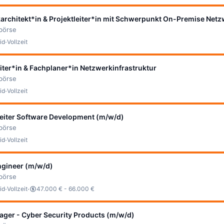
architekt*in & Projektleiter*in mit Schwerpunkt On-Premise Net
bbörse
·
id
Vollzeit
eiter*in & Fachplaner*in Netzwerkinfrastruktur
bbörse
·
id
Vollzeit
tleiter Software Development (m/w/d)
bbörse
·
id
Vollzeit
ngineer (m/w/d)
bbörse
·
·
id
Vollzeit
47.000 € - 66.000 €
ger - Cyber Security Products (m/w/d)