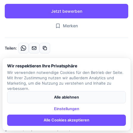
Jetzt bewerben
Merken
Teilen:
Wir respektieren Ihre Privatsphäre
Beschreibung
Wir verwenden notwendige Cookies für den Betrieb der Seite.
Unser Kunde ist ein etablierter Anbieter von optimalen Lösungen
Mit Ihrer Zustimmung nutzen wir außerdem Analytics und
im Bereich Oracle und bietet seit über 20 Jahren kompetente
Marketing, um die Nutzung zu verstehen und Inhalte zu
verbessern.
Beratung an. In der Rolle des Data Engineers sind Sie
verantwortlich für die Beratung von Kund:innen beim Aufbau und
Alle ablehnen
der Weiterentwicklung von Data Warehouse-Systemen. Sie
Einstellungen
werden aktiv an der Modellierung und Entwicklung dieser
Systeme beteiligt sein und sicherstellen, dass alle Qualitäts- und
Alle Cookies akzeptieren
Performancevorgaben eingehalten werden. Zu Ihren Aufgaben
gehört es, Projekte zu konzipieren, den Aufwand zu schätzen