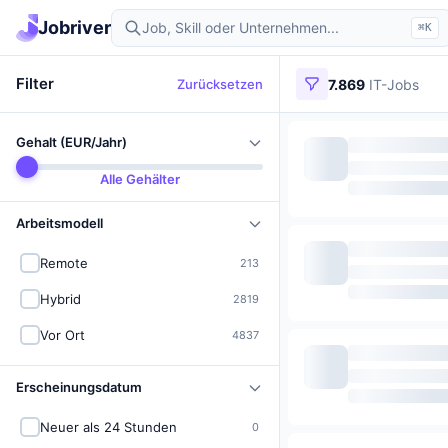
Jobriver
⌘K
Filter
Zurücksetzen
7.869
IT-Jobs
Gehalt (EUR/Jahr)
Alle Gehälter
Arbeitsmodell
Remote
213
Hybrid
2819
Vor Ort
4837
Erscheinungsdatum
Neuer als 24 Stunden
0