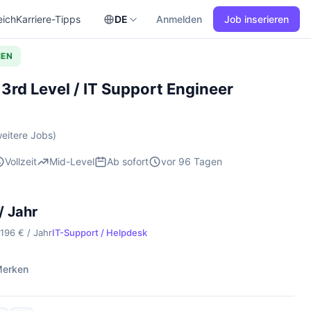
eich
Karriere-Tipps
DE
Anmelden
Job inserieren
HEN
3rd Level / IT Support Engineer
eitere Jobs)
Vollzeit
Mid-Level
Ab sofort
vor 96 Tagen
/ Jahr
.196 € / Jahr
IT-Support / Helpdesk
erken