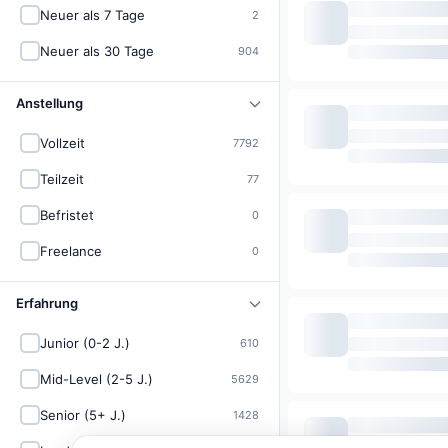
Neuer als 7 Tage
2
Neuer als 30 Tage
904
Anstellung
Vollzeit
7792
Teilzeit
77
Befristet
0
Freelance
0
Erfahrung
Junior (0-2 J.)
610
Mid-Level (2-5 J.)
5629
Senior (5+ J.)
1428