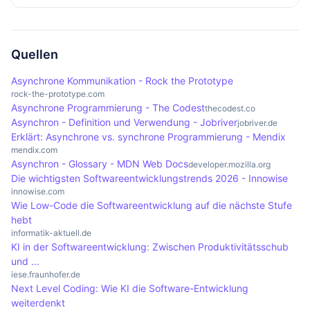
reaktionsschneller Anwendungen.
Diese Konvergenz wird voraussichtlich die
kann. Entwickler müssen sicherstellen, dass alle
In Cloud-Architekturen wird asynchrone
Softwareentwicklung in den kommenden Jahren
asynchronen Abläufe korrekt synchronisiert sind,
Programmierung häufig eingesetzt, um die
erheblich beeinflussen.
um Fehler zu vermeiden. Das Debugging kann
Kommunikation zwischen verschiedenen Diensten
Quellen
komplizierter sein, da Fehler oft nicht sofort
zu optimieren. Dies ermöglicht eine bessere
Asynchrone Kommunikation - Rock the Prototype
sichtbar sind und in verschiedenen Teilen des
Skalierbarkeit und Verfügbarkeit, da Dienste
rock-the-prototype.com
Asynchrone Programmierung - The Codest
Codes auftreten können.
unabhängig voneinander arbeiten können.
thecodest.co
Asynchron - Definition und Verwendung - Jobriver
jobriver.de
Asynchrone Methoden sind besonders nützlich für
Erklärt: Asynchrone vs. synchrone Programmierung - Mendix
die Verarbeitung von Anfragen und Daten in
mendix.com
Asynchron - Glossary - MDN Web Docs
Echtzeit, was für moderne Cloud-Anwendungen
developer.mozilla.org
Die wichtigsten Softwareentwicklungstrends 2026 - Innowise
entscheidend ist.
innowise.com
Wie Low-Code die Softwareentwicklung auf die nächste Stufe
hebt
informatik-aktuell.de
KI in der Softwareentwicklung: Zwischen Produktivitätsschub
und ...
iese.fraunhofer.de
Next Level Coding: Wie KI die Software-Entwicklung
weiterdenkt