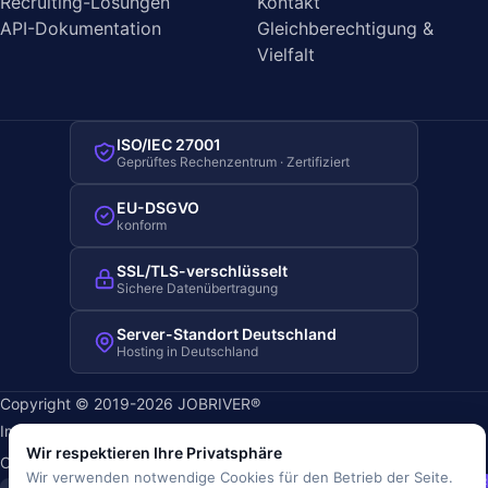
Recruiting-Lösungen
Kontakt
API-Dokumentation
Gleichberechtigung &
Vielfalt
ISO/IEC 27001
Geprüftes Rechenzentrum · Zertifiziert
EU-DSGVO
konform
SSL/TLS-verschlüsselt
Sichere Datenübertragung
Server-Standort Deutschland
Hosting in Deutschland
Copyright © 2019-2026 JOBRIVER®
Impressum
·
Datenschutz
·
AGB
·
Nutzungsbedingungen
·
Wir respektieren Ihre Privatsphäre
Cookie-Richtlinie
·
Cookie-Einstellungen
Wir verwenden notwendige Cookies für den Betrieb der Seite.
SiSt
JR