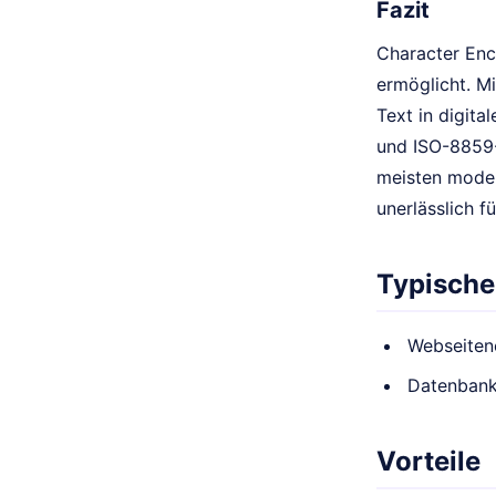
Fazit
Character Enc
ermöglicht. M
Text in digit
und ISO-8859-
meisten moder
unerlässlich f
Typische
Webseiten
Datenban
Vorteile