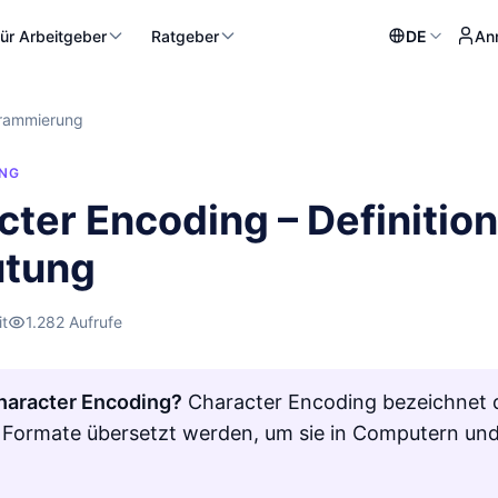
ür Arbeitgeber
Ratgeber
DE
An
rammierung
NG
cter Encoding – Definitio
tung
it
1.282 Aufrufe
haracter Encoding?
Character Encoding bezeichnet d
le Formate übersetzt werden, um sie in Computern un