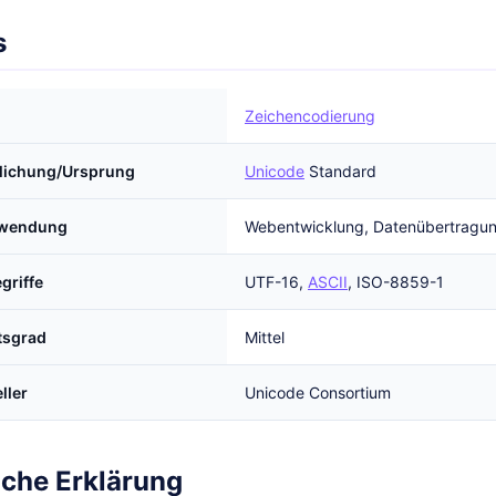
s
Zeichencodierung
tlichung/Ursprung
Unicode
Standard
rwendung
Webentwicklung, Datenübertragu
griffe
UTF-16,
ASCII
, ISO-8859-1
tsgrad
Mittel
ller
Unicode Consortium
iche Erklärung