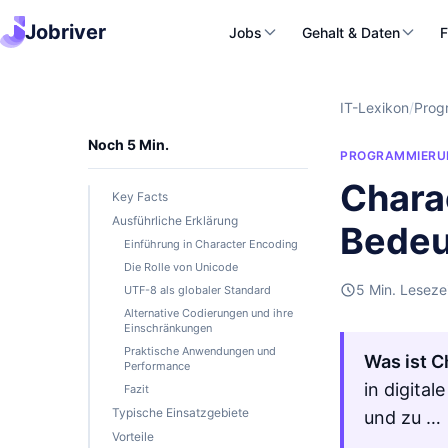
Jobriver
Jobs
Gehalt & Daten
F
IT-Lexikon
/
Prog
Noch 5 Min.
PROGRAMMIERU
Chara
Key Facts
Ausführliche Erklärung
Bedeu
Einführung in Character Encoding
Die Rolle von Unicode
5 Min. Leseze
UTF-8 als globaler Standard
Alternative Codierungen und ihre
Einschränkungen
Praktische Anwendungen und
Was ist C
Performance
in digita
Fazit
Typische Einsatzgebiete
und zu …
Vorteile