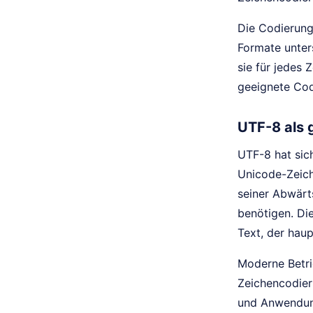
Die Codierung
Formate unter
sie für jedes 
geeignete Cod
UTF-8 als 
UTF-8 hat sich
Unicode-Zeich
seiner Abwärts
benötigen. Di
Text, der haup
Moderne Betri
Zeichencodier
und Anwendung