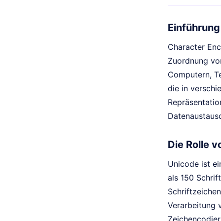
Einführung
Character Enc
Zuordnung von
Computern, Tex
die in verschi
Repräsentatio
Datenaustausc
Die Rolle 
Unicode ist ei
als 150 Schrif
Schriftzeiche
Verarbeitung 
Zeichencodier