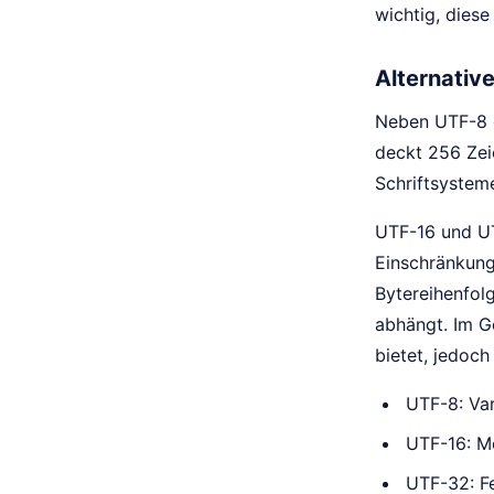
wichtig, dies
Alternativ
Neben UTF-8 e
deckt 256 Zeic
Schriftsystem
UTF-16 und UT
Einschränkung
Bytereihenfolg
abhängt. Im G
bietet, jedoc
UTF-8: Var
UTF-16: Me
UTF-32: Fe