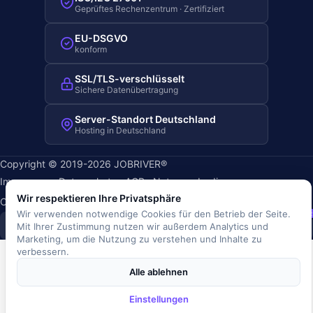
Geprüftes Rechenzentrum · Zertifiziert
EU-DSGVO
konform
SSL/TLS-verschlüsselt
Sichere Datenübertragung
Server-Standort Deutschland
Hosting in Deutschland
Copyright © 2019-2026 JOBRIVER®
Impressum
·
Datenschutz
·
AGB
·
Nutzungsbedingungen
·
Wir respektieren Ihre Privatsphäre
Cookie-Richtlinie
·
Cookie-Einstellungen
Wir verwenden notwendige Cookies für den Betrieb der Seite.
SiSt
JR
Mit Ihrer Zustimmung nutzen wir außerdem Analytics und
Marketing, um die Nutzung zu verstehen und Inhalte zu
verbessern.
Alle ablehnen
Einstellungen