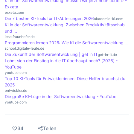
KI in der Softwareentwicklung: müssen wir jetzt noch coden? -
Exxeta
die Systemressourcen effektiv zu nutzen.
exxeta.com
Die 7 besten KI-Tools für IT-Abteilungen 2026
akademie-ki.com
KI in der Softwareentwicklung: Zwischen Produktivitätsschub
und ...
iese.fraunhofer.de
Programmieren lernen 2026: Wie KI die Softwareentwicklung ...
school.digitale-leute.de
Die Zukunft der Softwareentwicklung | get in IT
get-in-it.de
Lohnt sich der Einstieg in die IT überhaupt noch? (2026) -
YouTube
youtube.com
Top 10 KI-Tools für Entwickler:innen: Diese Helfer brauchst du
2025
entwickler.de
Die große KI-Lüge in der Softwareentwicklung - YouTube
youtube.com
34
Teilen