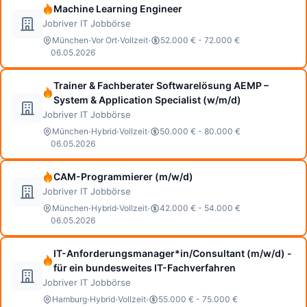
Machine Learning Engineer
Jobriver IT Jobbörse
·
·
·
München
Vor Ort
Vollzeit
52.000 € - 72.000 €
06.05.2026
Trainer & Fachberater Softwarelösung AEMP –
System & Application Specialist (w/m/d)
Jobriver IT Jobbörse
·
·
·
München
Hybrid
Vollzeit
50.000 € - 80.000 €
06.05.2026
CAM-Programmierer (m/w/d)
Jobriver IT Jobbörse
·
·
·
München
Hybrid
Vollzeit
42.000 € - 54.000 €
06.05.2026
IT-Anforderungsmanager*in/Consultant (m/w/d) -
für ein bundesweites IT-Fachverfahren
Jobriver IT Jobbörse
·
·
·
Hamburg
Hybrid
Vollzeit
55.000 € - 75.000 €