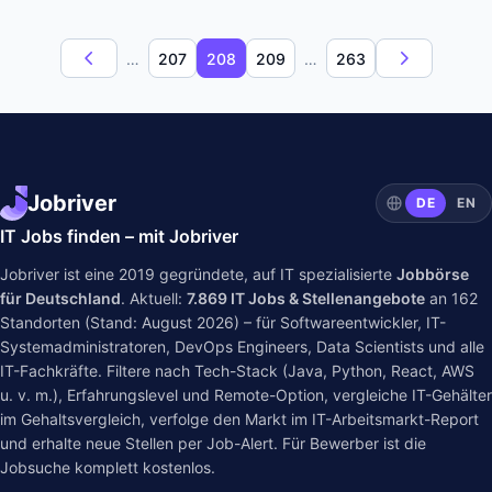
…
207
208
209
…
263
Jobriver
DE
EN
IT Jobs finden – mit Jobriver
Jobriver ist eine 2019 gegründete, auf IT spezialisierte
Jobbörse
für Deutschland
. Aktuell:
7.869
IT Jobs & Stellenangebote
an
162
Standorten (Stand: August 2026) – für Softwareentwickler, IT-
Systemadministratoren, DevOps Engineers, Data Scientists und alle
IT-Fachkräfte. Filtere nach Tech-Stack (Java, Python, React, AWS
u. v. m.), Erfahrungslevel und Remote-Option, vergleiche IT-Gehälter
im
Gehaltsvergleich
, verfolge den Markt im
IT-Arbeitsmarkt-Report
und erhalte neue Stellen per Job-Alert. Für Bewerber ist die
Jobsuche komplett kostenlos.