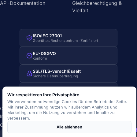
API-Dokumentation
Gleichberechtigung &
Vielfalt
ISO/IEC 27001
Geprüftes Rechenzentrum · Zertifiziert
EU-DSGVO
konform
SSL/TLS-verschlüsselt
Sichere Datenübertragung
Server-Standort Deutschland
Hosting in Deutschland
Wir respektieren Ihre Privatsphäre
Wir verwenden notwendige Cookies für den Betrieb der Seite.
Mit Ihrer Zustimmung nutzen wir außerdem Analytics und
Copyright © 2019-2026 JOBRIVER®
Marketing, um die Nutzung zu verstehen und Inhalte zu
Impressum
·
Datenschutz
·
AGB
·
Nutzungsbedingungen
·
verbessern.
Cookie-Richtlinie
·
Cookie-Einstellungen
Alle ablehnen
SiSt
JR