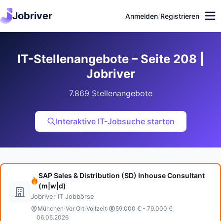
Jobriver
Anmelden
/
Registrieren
IT-Stellenangebote – Seite 208 |
Jobriver
7.869 Stellenangebote
Interaktive IT-Jobsuche starten
SAP Sales & Distribution (SD) Inhouse Consultant
(m|w|d)
Jobriver IT Jobbörse
·
·
·
München
Vor Ort
Vollzeit
59.000 € - 79.000 €
06.05.2026