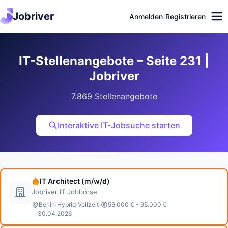
Jobriver
Anmelden
/
Registrieren
IT-Stellenangebote – Seite 231 |
Jobriver
7.869 Stellenangebote
Interaktive IT-Jobsuche starten
IT Architect (m/w/d)
Jobriver IT Jobbörse
·
·
·
Berlin
Hybrid
Vollzeit
56.000 € - 95.000 €
30.04.2026