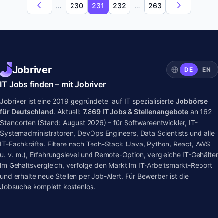
…
230
231
232
…
263
Jobriver
DE
EN
IT Jobs finden – mit Jobriver
Jobriver ist eine 2019 gegründete, auf IT spezialisierte
Jobbörse
für Deutschland
. Aktuell:
7.869
IT Jobs & Stellenangebote
an
162
Standorten (Stand: August 2026) – für Softwareentwickler, IT-
Systemadministratoren, DevOps Engineers, Data Scientists und alle
IT-Fachkräfte. Filtere nach Tech-Stack (Java, Python, React, AWS
u. v. m.), Erfahrungslevel und Remote-Option, vergleiche IT-Gehälter
im
Gehaltsvergleich
, verfolge den Markt im
IT-Arbeitsmarkt-Report
und erhalte neue Stellen per Job-Alert. Für Bewerber ist die
Jobsuche komplett kostenlos.