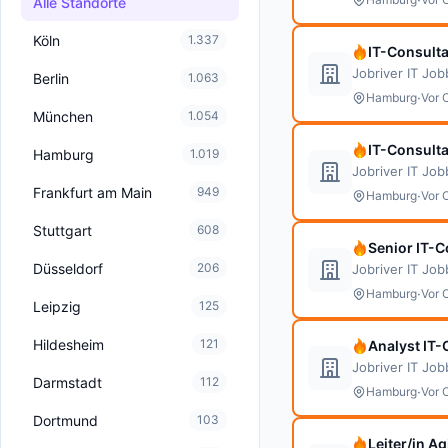
Alle Standorte
Köln
1.337
IT-Consulta
Jobriver IT Jo
Berlin
1.063
·
Hamburg
Vor 
München
1.054
IT-Consulta
Hamburg
1.019
Jobriver IT Jo
Frankfurt am Main
949
·
Hamburg
Vor 
Stuttgart
608
Senior IT-C
Düsseldorf
206
Jobriver IT Jo
·
Hamburg
Vor 
Leipzig
125
Hildesheim
121
Analyst IT-
Jobriver IT Jo
Darmstadt
112
·
Hamburg
Vor 
Dortmund
103
Leiter/in A