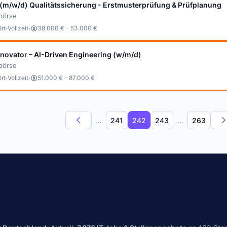
 (m/w/d) Qualitätssicherung - Erstmusterprüfung & Prüfplanung
bbörse
·
·
Ort
Vollzeit
38.000 € - 53.000 €
Innovator – AI-Driven Engineering (w/m/d)
bbörse
·
·
Ort
Vollzeit
51.000 € - 87.000 €
…
241
242
243
…
263