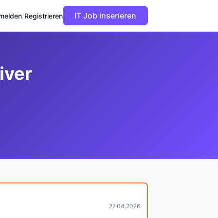
IT Job inserieren
melden
/
Registrieren
iver
27.04.2026