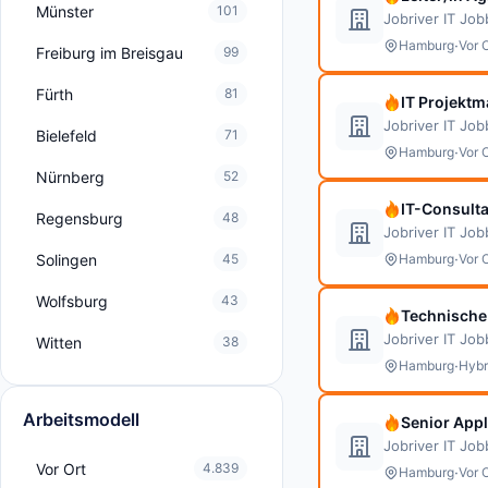
Münster
101
Jobriver IT Jo
·
Hamburg
Vor 
Freiburg im Breisgau
99
Fürth
81
IT Projektm
Jobriver IT Jo
Bielefeld
71
·
Hamburg
Vor 
Nürnberg
52
IT-Consult
Regensburg
48
Jobriver IT Jo
·
Solingen
45
Hamburg
Vor 
Wolfsburg
43
Technische 
Jobriver IT Jo
Witten
38
·
Hamburg
Hybr
Arbeitsmodell
Senior Appl
Jobriver IT Jo
Vor Ort
4.839
·
Hamburg
Vor 