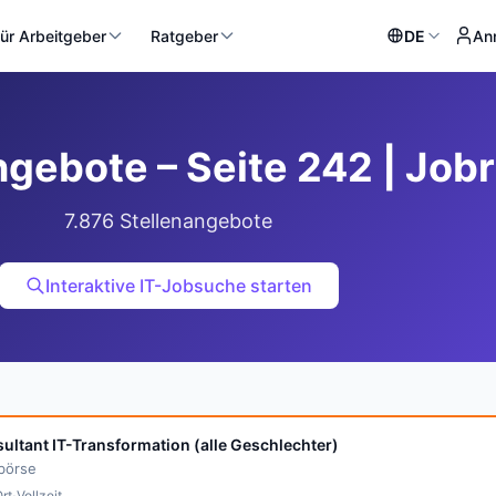
ür Arbeitgeber
Ratgeber
DE
An
ngebote – Seite 242 | Jobr
7.876 Stellenangebote
Interaktive IT-Jobsuche starten
ultant IT-Transformation (alle Geschlechter)
bbörse
·
Ort
Vollzeit