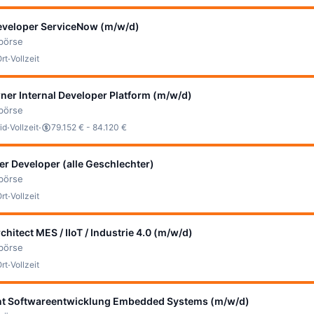
eveloper ServiceNow (m/w/d)
bbörse
·
Ort
Vollzeit
er Internal Developer Platform (m/w/d)
bbörse
·
·
id
Vollzeit
79.152 € - 84.120 €
ter Developer (alle Geschlechter)
bbörse
·
Ort
Vollzeit
chitect MES / IIoT / Industrie 4.0 (m/w/d)
bbörse
·
Ort
Vollzeit
t Softwareentwicklung Embedded Systems (m/w/d)