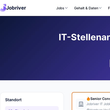
Jobriver
Jobs
Gehalt & Daten
F
IT-Stellena
Senior Cons
Standort
Jobriver IT Jo
·
Hamburg
Vor 