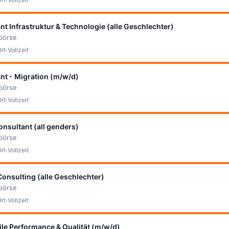
nt Infrastruktur & Technologie (alle Geschlechter)
bbörse
·
Ort
Vollzeit
nt - Migration (m/w/d)
bbörse
·
Ort
Vollzeit
onsultant (all genders)
bbörse
·
Ort
Vollzeit
Consulting (alle Geschlechter)
bbörse
·
Ort
Vollzeit
gile Performance & Qualität (m/w/d)