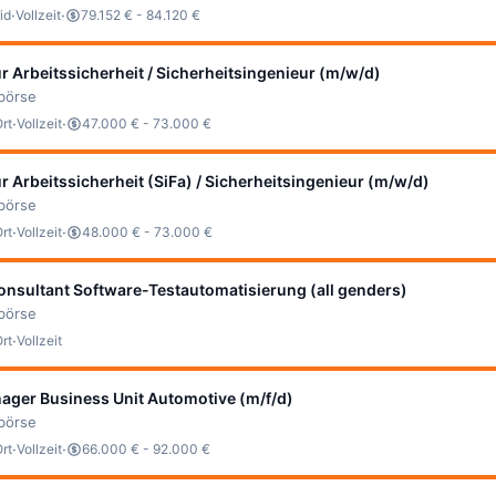
·
·
id
Vollzeit
79.152 € - 84.120 €
ür Arbeitssicherheit / Sicherheitsingenieur (m/w/d)
bbörse
·
·
Ort
Vollzeit
47.000 € - 73.000 €
ür Arbeitssicherheit (SiFa) / Sicherheitsingenieur (m/w/d)
bbörse
·
·
Ort
Vollzeit
48.000 € - 73.000 €
onsultant Software-Testautomatisierung (all genders)
bbörse
·
Ort
Vollzeit
ager Business Unit Automotive (m/f/d)
bbörse
·
·
Ort
Vollzeit
66.000 € - 92.000 €