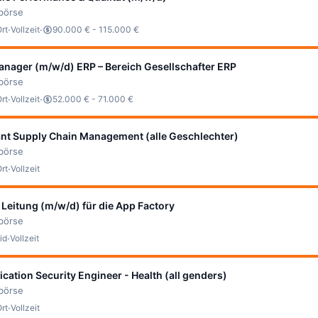
bbörse
·
·
Ort
Vollzeit
90.000 € - 115.000 €
anager (m/w/d) ERP – Bereich Gesellschafter ERP
bbörse
·
·
Ort
Vollzeit
52.000 € - 71.000 €
ant Supply Chain Management (alle Geschlechter)
bbörse
·
Ort
Vollzeit
Leitung (m/w/d) für die App Factory
bbörse
·
id
Vollzeit
ication Security Engineer - Health (all genders)
bbörse
·
Ort
Vollzeit