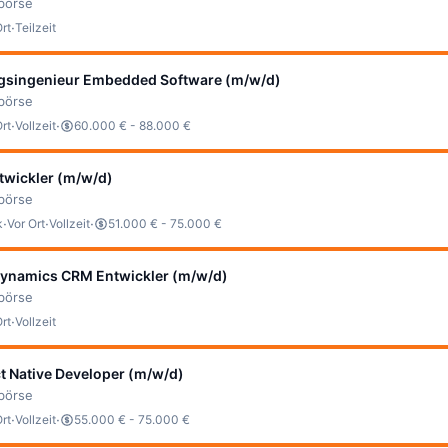
bbörse
·
Ort
Teilzeit
gsingenieur Embedded Software (m/w/d)
bbörse
·
·
Ort
Vollzeit
60.000 € - 88.000 €
twickler (m/w/d)
bbörse
·
·
·
k
Vor Ort
Vollzeit
51.000 € - 75.000 €
Dynamics CRM Entwickler (m/w/d)
bbörse
·
Ort
Vollzeit
t Native Developer (m/w/d)
bbörse
·
·
Ort
Vollzeit
55.000 € - 75.000 €