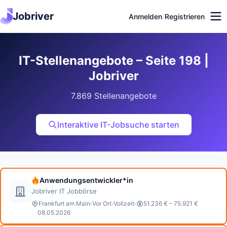
Jobriver
Anmelden
/
Registrieren
IT-Stellenangebote – Seite 198 |
Jobriver
7.869 Stellenangebote
Interaktive IT-Jobsuche starten
Anwendungsentwickler*in
Jobriver IT Jobbörse
·
·
·
Frankfurt am Main
Vor Ort
Vollzeit
51.236 € - 75.921 €
08.05.2026