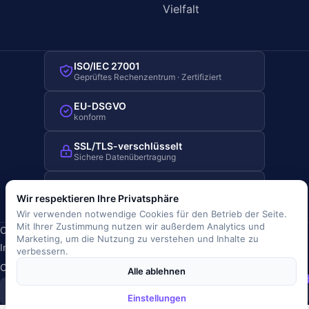
Vielfalt
ISO/IEC 27001
Geprüftes Rechenzentrum · Zertifiziert
EU-DSGVO
konform
SSL/TLS-verschlüsselt
Sichere Datenübertragung
Server-Standort Deutschland
Hosting in Deutschland
Wir respektieren Ihre Privatsphäre
Wir verwenden notwendige Cookies für den Betrieb der Seite.
Mit Ihrer Zustimmung nutzen wir außerdem Analytics und
Copyright © 2019-2026 JOBRIVER®
Marketing, um die Nutzung zu verstehen und Inhalte zu
Impressum
·
Datenschutz
·
AGB
·
Nutzungsbedingungen
·
verbessern.
Cookie-Richtlinie
·
Cookie-Einstellungen
Alle ablehnen
SiSt
JR
Einstellungen