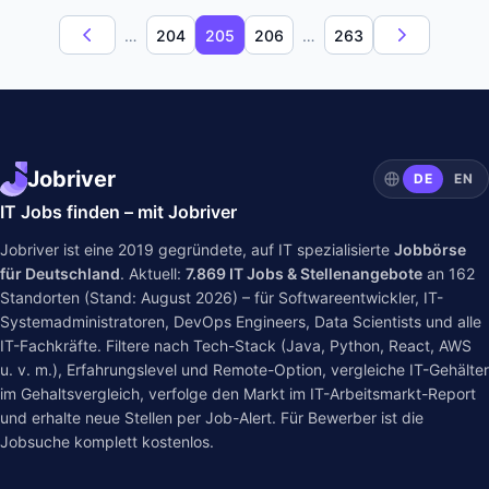
…
204
205
206
…
263
Jobriver
DE
EN
IT Jobs finden – mit Jobriver
Jobriver ist eine 2019 gegründete, auf IT spezialisierte
Jobbörse
für Deutschland
. Aktuell:
7.869
IT Jobs & Stellenangebote
an
162
Standorten (Stand: August 2026) – für Softwareentwickler, IT-
Systemadministratoren, DevOps Engineers, Data Scientists und alle
IT-Fachkräfte. Filtere nach Tech-Stack (Java, Python, React, AWS
u. v. m.), Erfahrungslevel und Remote-Option, vergleiche IT-Gehälter
im
Gehaltsvergleich
, verfolge den Markt im
IT-Arbeitsmarkt-Report
und erhalte neue Stellen per Job-Alert. Für Bewerber ist die
Jobsuche komplett kostenlos.