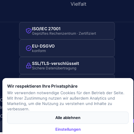
Vielfalt
ISO/IEC 27001
Geprüftes Rechenzentrum · Zertifiziert
EU-DSGVO
konform
SSL/TLS-verschlüsselt
Sichere Datenübertragung
Server-Standort Deutschland
Hosting in Deutschland
Wir respektieren Ihre Privatsphäre
Wir verwenden notwendige Cookies für den Betrieb der Seite.
Mit Ihrer Zustimmung nutzen wir außerdem Analytics und
Copyright © 2019-2026 JOBRIVER®
Marketing, um die Nutzung zu verstehen und Inhalte zu
Impressum
·
Datenschutz
·
AGB
·
Nutzungsbedingungen
·
verbessern.
Cookie-Richtlinie
·
Cookie-Einstellungen
Alle ablehnen
SiSt
JR
Einstellungen