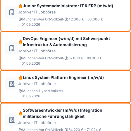
Junior Systemadministrator IT & ERP (m/w/d)
Jobriver IT Jobbörse
·
·
·
München
Vor Ort
Vollzeit
42.000 € - 60.000 €
01.05.2026
DevOps Engineer (w/m/d) mit Schwerpunkt
Infrastruktur & Automatisierung
Jobriver IT Jobbörse
·
·
·
München
Vor Ort
Vollzeit
67.000 € - 89.000 €
01.05.2026
Linux System Platform Engineer (m/w/d)
Jobriver IT Jobbörse
·
·
München
Hybrid
Vollzeit
01.05.2026
Softwareentwickler (m/w/d) Integration
militärische Führungsfähigkeit
Jobriver IT Jobbörse
·
·
·
München
Vor Ort
Vollzeit
64.220 € - 71.024 €