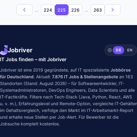
…
224
225
226
…
263
Jobriver
DE
EN
IT Jobs finden – mit Jobriver
Jobriver ist eine 2019 gegründete, auf IT spezialisierte
Jobbörse
für Deutschland
. Aktuell:
7.876
IT Jobs & Stellenangebote
an
163
Standorten (Stand: August 2026) – für Softwareentwickler, IT-
Systemadministratoren, DevOps Engineers, Data Scientists und alle
IT-Fachkräfte. Filtere nach Tech-Stack (Java, Python, React, AWS
u. v. m.), Erfahrungslevel und Remote-Option, vergleiche IT-Gehälter
im
Gehaltsvergleich
, verfolge den Markt im
IT-Arbeitsmarkt-Report
und erhalte neue Stellen per Job-Alert. Für Bewerber ist die
Jobsuche komplett kostenlos.