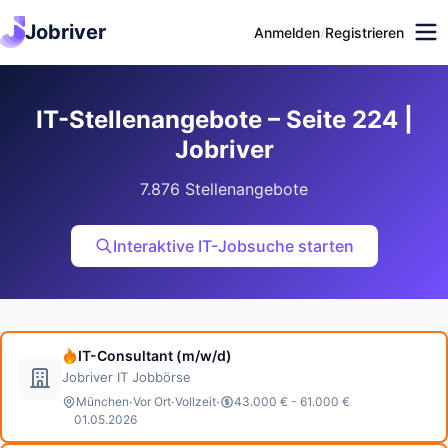
Jobriver
Anmelden
/
Registrieren
IT-Stellenangebote – Seite 224 |
Jobriver
7.876 Stellenangebote
Interaktive IT-Jobsuche starten
IT-Consultant (m/w/d)
Jobriver IT Jobbörse
·
·
·
München
Vor Ort
Vollzeit
43.000 € - 61.000 €
01.05.2026