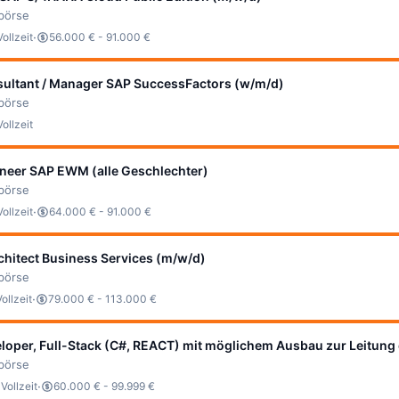
bbörse
·
Vollzeit
56.000 € - 91.000 €
sultant / Manager SAP SuccessFactors (w/m/d)
bbörse
Vollzeit
ineer SAP EWM (alle Geschlechter)
bbörse
·
Vollzeit
64.000 € - 91.000 €
chitect Business Services (m/w/d)
bbörse
·
Vollzeit
79.000 € - 113.000 €
loper, Full-Stack (C#, REACT) mit möglichem Ausbau zur Leitung 
bbörse
·
·
Vollzeit
60.000 € - 99.999 €