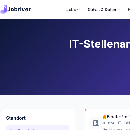
Jobriver
Jobs
Gehalt & Daten
F
IT-Stellena
Berater*in 
Standort
Jobriver IT Jo
·
·
Berlin
Vor Ort