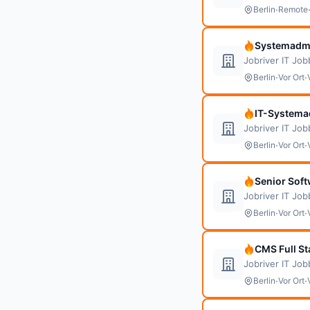
·
Berlin
Remote
Systemadmi
Jobriver IT Jo
·
·
Berlin
Vor Ort
IT-Systemad
Jobriver IT Jo
·
·
Berlin
Vor Ort
Senior Sof
Jobriver IT Jo
·
·
Berlin
Vor Ort
CMS Full S
Jobriver IT Jo
·
·
Berlin
Vor Ort