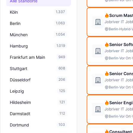
Alle Standorte
Köln
1.337
Scrum Mast
Jobriver IT Jo
Berlin
1.063
·
·
Berlin
Hybrid
München
1.054
Senior Soft
Hamburg
1.019
Jobriver IT Jo
Frankfurt am Main
949
·
·
Berlin
Vor Ort
Stuttgart
608
Senior Con
Düsseldorf
206
Jobriver IT Jo
·
·
Berlin
Vor Ort
Leipzig
125
Hildesheim
121
Senior Eng
Jobriver IT Jo
Darmstadt
112
·
·
Berlin
Vor Ort
Dortmund
103
Consultant