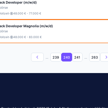
tack Developer (m/w/d)
bbörse
·
Vollzeit
48.000 € - 77.000 €
tack Developer Magnolia (m/w/d)
bbörse
·
Vollzeit
48.000 € - 83.000 €
…
239
240
241
…
263