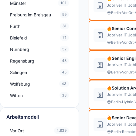
Münster
101
Jobriver IT Jo
·
·
Berlin
Vor Ort
Freiburg im Breisgau
99
Fürth
81
Senior Con
Jobriver IT Jo
Bielefeld
71
·
·
Berlin
Vor Ort
Nürnberg
52
Senior Eng
Regensburg
48
Jobriver IT Jo
·
·
Solingen
45
Berlin
Vor Ort
Wolfsburg
43
Solution Ar
Jobriver IT Jo
Witten
38
·
·
Berlin
Hybrid
Arbeitsmodell
Senior Deve
Jobriver IT Jo
Vor Ort
4.839
·
Berlin
Remote