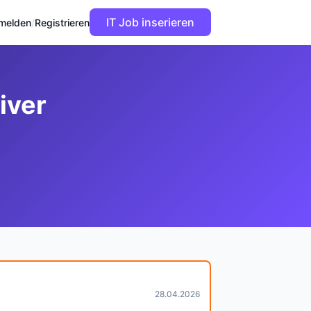
IT Job inserieren
melden
/
Registrieren
iver
28.04.2026