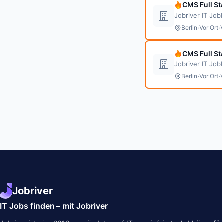
CMS Full S
Jobriver IT Jo
·
·
Berlin
Vor Ort
CMS Full S
Jobriver IT Jo
·
·
Berlin
Vor Ort
Jobriver
IT Jobs finden – mit Jobriver