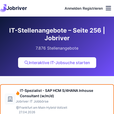
Jobriver
Anmelden
/
Registrieren
IT-Stellenangebote – Seite 256 |
Jobriver
7.876 Stellenangebote
Interaktive IT-Jobsuche starten
IT-Spezialist - SAP HCM S/4HANA Inhouse
Consultant (w/m/d)
Jobriver IT Jobbörse
·
·
Frankfurt am Main
Hybrid
Vollzeit
27.04.2026