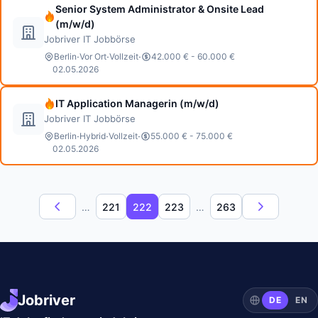
Senior System Administrator & Onsite Lead
(m/w/d)
Jobriver IT Jobbörse
·
·
·
Berlin
Vor Ort
Vollzeit
42.000 € - 60.000 €
02.05.2026
IT Application Managerin (m/w/d)
Jobriver IT Jobbörse
·
·
·
Berlin
Hybrid
Vollzeit
55.000 € - 75.000 €
02.05.2026
…
221
222
223
…
263
Jobriver
DE
EN