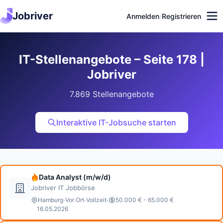
Jobriver
Anmelden
/
Registrieren
IT-Stellenangebote – Seite 178 |
Jobriver
7.869 Stellenangebote
Interaktive IT-Jobsuche starten
Data Analyst (m/w/d)
Jobriver IT Jobbörse
·
·
·
Hamburg
Vor Ort
Vollzeit
50.000 € - 65.000 €
16.05.2026