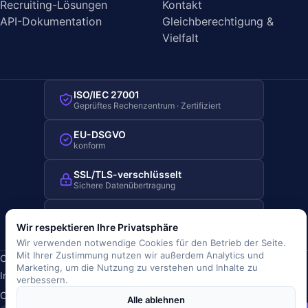
Recruiting-Lösungen
Kontakt
API-Dokumentation
Gleichberechtigung &
Vielfalt
ISO/IEC 27001
Geprüftes Rechenzentrum · Zertifiziert
EU-DSGVO
konform
SSL/TLS-verschlüsselt
Sichere Datenübertragung
Server-Standort Deutschland
Hosting in Deutschland
Wir respektieren Ihre Privatsphäre
Wir verwenden notwendige Cookies für den Betrieb der Seite.
Mit Ihrer Zustimmung nutzen wir außerdem Analytics und
Copyright © 2019-2026 JOBRIVER®
Marketing, um die Nutzung zu verstehen und Inhalte zu
Impressum
·
Datenschutz
·
AGB
·
Nutzungsbedingungen
·
verbessern.
Cookie-Richtlinie
·
Cookie-Einstellungen
Alle ablehnen
SiSt
JR