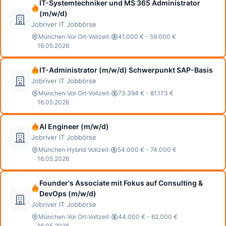
IT-Systemtechniker und MS 365 Administrator
(m/w/d)
Jobriver IT Jobbörse
·
·
·
München
Vor Ort
Vollzeit
41.000 € - 59.000 €
16.05.2026
IT-Administrator (m/w/d) Schwerpunkt SAP-Basis
Jobriver IT Jobbörse
·
·
·
München
Vor Ort
Vollzeit
73.394 € - 81.173 €
16.05.2026
AI Engineer (m/w/d)
Jobriver IT Jobbörse
·
·
·
München
Hybrid
Vollzeit
54.000 € - 74.000 €
16.05.2026
Founder's Associate mit Fokus auf Consulting &
DevOps (m/w/d)
Jobriver IT Jobbörse
·
·
·
München
Vor Ort
Vollzeit
44.000 € - 62.000 €
16.05.2026