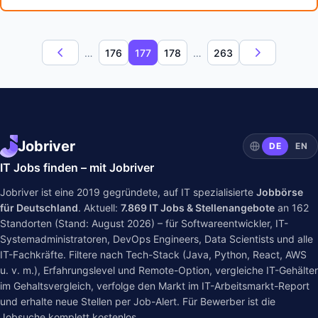
…
176
177
178
…
263
Jobriver
DE
EN
IT Jobs finden – mit Jobriver
Jobriver ist eine 2019 gegründete, auf IT spezialisierte
Jobbörse
für Deutschland
. Aktuell:
7.869
IT Jobs & Stellenangebote
an
162
Standorten (Stand: August 2026) – für Softwareentwickler, IT-
Systemadministratoren, DevOps Engineers, Data Scientists und alle
IT-Fachkräfte. Filtere nach Tech-Stack (Java, Python, React, AWS
u. v. m.), Erfahrungslevel und Remote-Option, vergleiche IT-Gehälter
im
Gehaltsvergleich
, verfolge den Markt im
IT-Arbeitsmarkt-Report
und erhalte neue Stellen per Job-Alert. Für Bewerber ist die
Jobsuche komplett kostenlos.