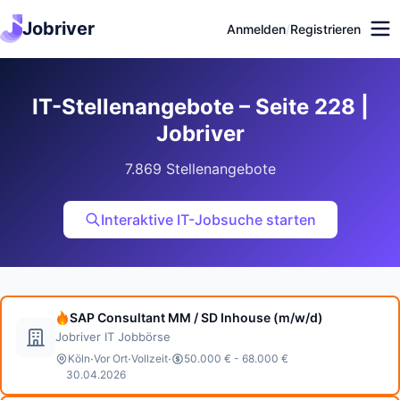
Jobriver
Anmelden
/
Registrieren
IT-Stellenangebote – Seite 228 |
Jobriver
7.869 Stellenangebote
Interaktive IT-Jobsuche starten
SAP Consultant MM / SD Inhouse (m/w/d)
Jobriver IT Jobbörse
·
·
·
Köln
Vor Ort
Vollzeit
50.000 € - 68.000 €
30.04.2026