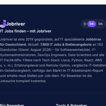
Jobriver
DE
EN
IT Jobs finden – mit Jobriver
Jobriver ist eine 2019 gegründete, auf IT spezialisierte
Jobbörse
für Deutschland
. Aktuell:
7.869
IT Jobs & Stellenangebote
an
162
Standorten (Stand: August 2026) – für Softwareentwickler, IT-
Systemadministratoren, DevOps Engineers, Data Scientists und alle
IT-Fachkräfte. Filtere nach Tech-Stack (Java, Python, React, AWS
u. v. m.), Erfahrungslevel und Remote-Option, vergleiche IT-Gehälter
im
Gehaltsvergleich
, verfolge den Markt im
IT-Arbeitsmarkt-Report
und erhalte neue Stellen per Job-Alert. Für Bewerber ist die
Jobsuche komplett kostenlos.
Für Bewerber
Tools & Ratgeber