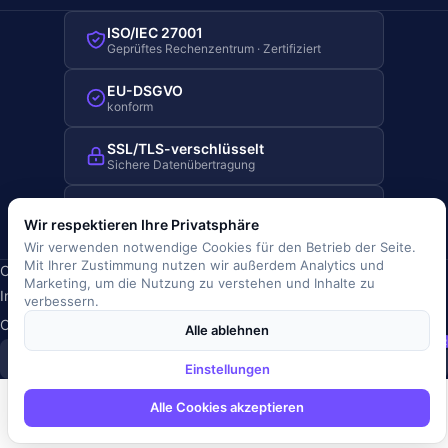
ISO/IEC 27001
Geprüftes Rechenzentrum · Zertifiziert
EU-DSGVO
konform
SSL/TLS-verschlüsselt
Sichere Datenübertragung
Server-Standort Deutschland
Hosting in Deutschland
Wir respektieren Ihre Privatsphäre
Wir verwenden notwendige Cookies für den Betrieb der Seite.
Mit Ihrer Zustimmung nutzen wir außerdem Analytics und
Copyright © 2019-2026 JOBRIVER®
Marketing, um die Nutzung zu verstehen und Inhalte zu
Impressum
·
Datenschutz
·
AGB
·
Nutzungsbedingungen
·
verbessern.
Cookie-Richtlinie
·
Cookie-Einstellungen
Alle ablehnen
SiSt
JR
Einstellungen
Alle Cookies akzeptieren